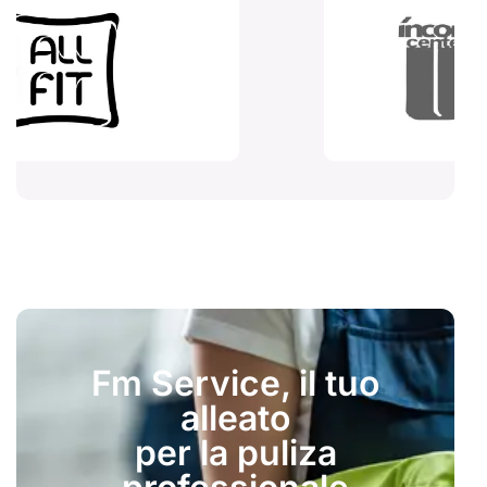
Fm Service, il tuo
alleato
per la puliza