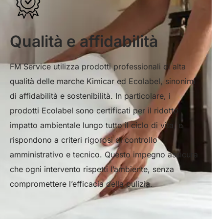
Qualità e affidabilità
FM Service utilizza prodotti professionali di alta
qualità delle marche Kimicar ed Ecolabel, sinonimi
di affidabilità e sostenibilità. In particolare, i
prodotti Ecolabel sono certificati per il ridotto
impatto ambientale lungo tutto il ciclo di vita, e
rispondono a criteri rigorosi di controllo
amministrativo e tecnico. Questo impegno assicura
che ogni intervento rispetti l’ambiente, senza
compromettere l’efficacia della pulizia.