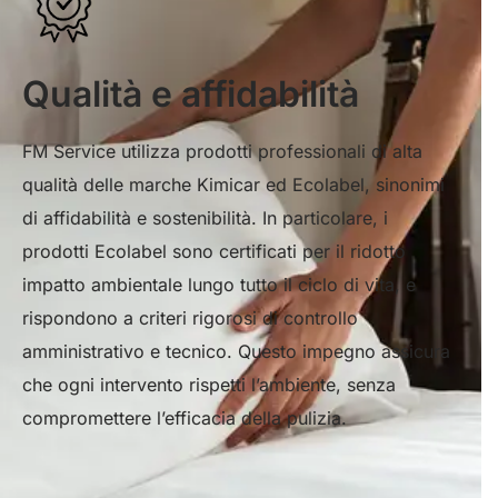
Qualità e affidabilità
FM Service utilizza prodotti professionali di alta
qualità delle marche Kimicar ed Ecolabel, sinonimi
di affidabilità e sostenibilità. In particolare, i
prodotti Ecolabel sono certificati per il ridotto
impatto ambientale lungo tutto il ciclo di vita, e
rispondono a criteri rigorosi di controllo
amministrativo e tecnico. Questo impegno assicura
che ogni intervento rispetti l’ambiente, senza
compromettere l’efficacia della pulizia.