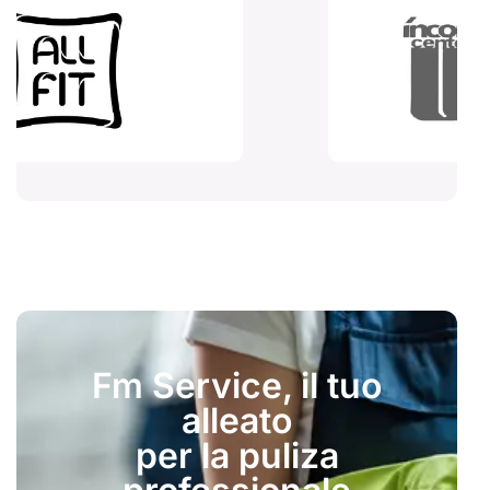
Fm Service, il tuo
alleato
per la puliza