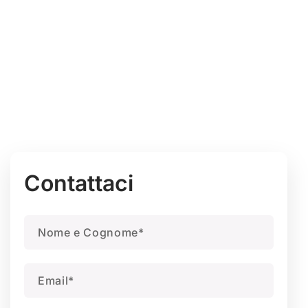
Se desideri avere maggiori informazioni sui
nostri servizi o richiedere un preventivo
personalizzato, compila il form qui sotto.
Saremo felici di rispondere a ogni tua richiesta e
di offrirti la soluzione più adatta alle tue esigenze
Contattaci