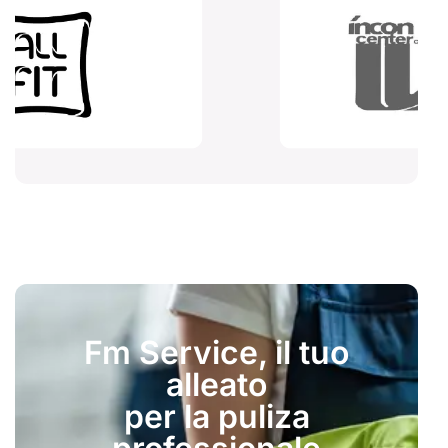
Fm Service, il tuo
alleato
per la puliza