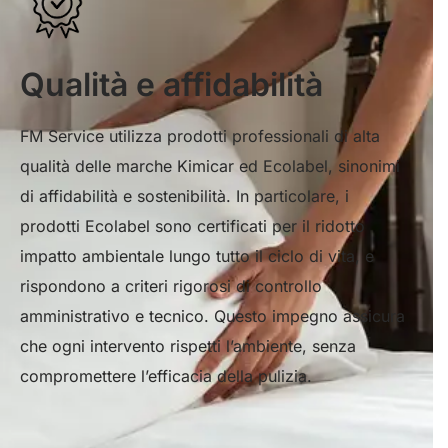
Qualità e affidabilità
FM Service utilizza prodotti professionali di alta
qualità delle marche Kimicar ed Ecolabel, sinonimi
di affidabilità e sostenibilità. In particolare, i
prodotti Ecolabel sono certificati per il ridotto
impatto ambientale lungo tutto il ciclo di vita, e
rispondono a criteri rigorosi di controllo
amministrativo e tecnico. Questo impegno assicura
che ogni intervento rispetti l’ambiente, senza
compromettere l’efficacia della pulizia.