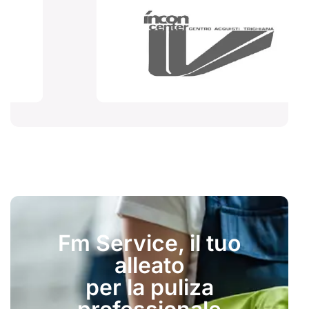
Fm Service, il tuo
alleato
per la puliza