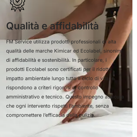
Qualità e affidabilità
FM Service utilizza prodotti professionali di alta
qualità delle marche Kimicar ed Ecolabel, sinonimi
di affidabilità e sostenibilità. In particolare, i
prodotti Ecolabel sono certificati per il ridotto
impatto ambientale lungo tutto il ciclo di vita, e
rispondono a criteri rigorosi di controllo
amministrativo e tecnico. Questo impegno assicura
che ogni intervento rispetti l’ambiente, senza
compromettere l’efficacia della pulizia.